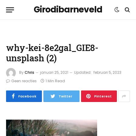
Girodibarneveld
why-kei-8e2gal_GIE8-
unsplash (2)
By
Chris
januari 25, 2021
Updated:
februari 5, 2023
Geen reacties
1 Min Read
Facebook
Twitter
Pinterest