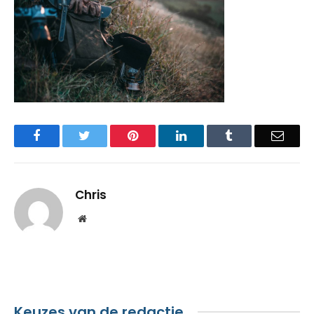
Facebook
Twitter
Pinterest
LinkedIn
Tumblr
Email
Chris
Website
Keuzes van de redactie