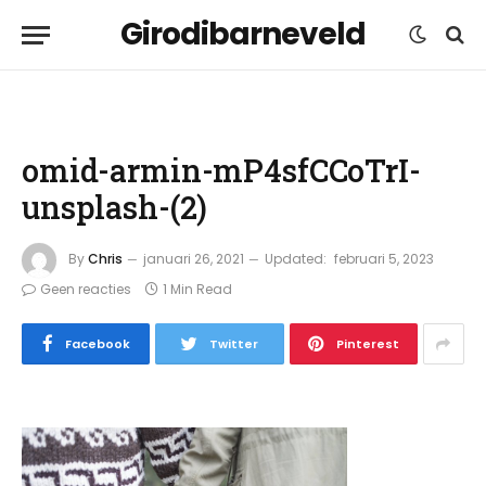
Girodibarneveld
omid-armin-mP4sfCCoTrI-
unsplash-(2)
By
Chris
januari 26, 2021
Updated:
februari 5, 2023
Geen reacties
1 Min Read
Facebook
Twitter
Pinterest