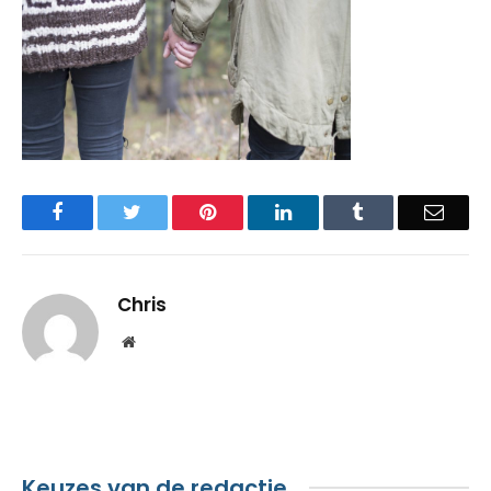
Facebook
Twitter
Pinterest
LinkedIn
Tumblr
Email
Chris
Website
Keuzes van de redactie